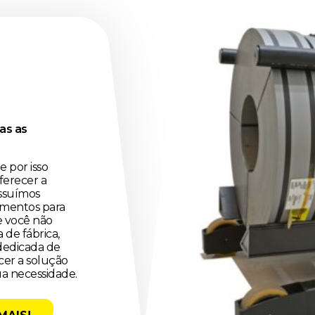
as as
 por isso
ferecer a
ossuímos
amentos para
e você não
 de fábrica,
edicada de
cer a solução
a necessidade.