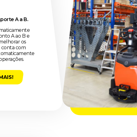
orte A a B.
omaticamente
onto A ao B e
melhorar os
ot conta com
utomaticamente
 operações.
MAIS!