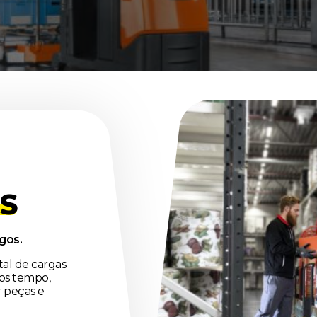
S
gos.
al de cargas
os tempo,
r peças e