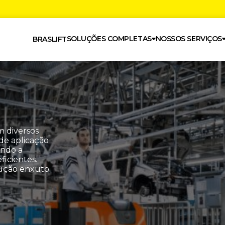
SOLUÇÕES COMPLETAS
NOSSOS SERVIÇOS
BRASLIFT
m diversos
 de aplicação
ando a
icientes.
ução enxuto