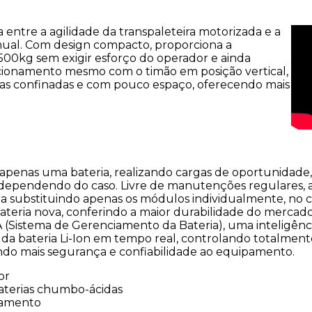
 entre a agilidade da transpaleteira motorizada e a
anual. Com design compacto, proporciona a
00kg sem exigir esforço do operador e ainda
ncionamento mesmo com o timão em posição vertical,
eas confinadas e com pouco espaço, oferecendo mais
 apenas uma bateria, realizando cargas de oportunidade
pendendo do caso. Livre de manutenções regulares, a
a substituindo apenas os módulos individualmente, no 
ateria nova, conferindo a maior durabilidade do mercado
(Sistema de Gerenciamento da Bateria), uma inteligênc
bateria Li-Ion em tempo real, controlando totalmente 
ndo mais segurança e confiabilidade ao equipamento.
or
 baterias chumbo-ácidas
pamento