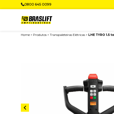
0800 645 0099
Home
>
Produtos
>
Transpaleteiras Elétricas
>
LHE TYRO 1.5 t