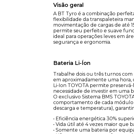
Visão geral
A BT Tyro é a combinação perfeita
flexibilidade da transpaleteira m
movimentação de cargas de até 15
permite seu perfeito e suave fu
ideal para operações leves em ár
segurança e ergonomia.
Bateria Li-Íon
Trabalhe dois ou três turnos com
em aproximadamente uma hora, de
Li-Ion TOYOTA permite preservá-l
necessidade de investir em uma b
O exclusivo Sistema BMS TOYOTA 
comportamento de cada módulo da 
descarga e temperatura), garanti
• Eficiência energética 30% superi
• Vida útil até 4 vezes maior que
• Somente uma bateria por equi