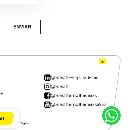
@Braslift-empilhadeiras
@Braslift
de
@Brasliftempilhadeiras
@Brasliftempilhadeiras6932
AR
ransformação Digital