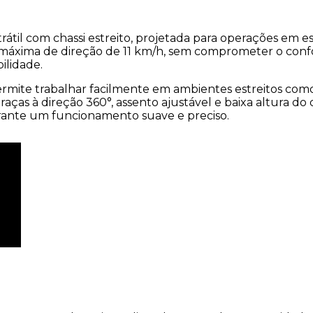
átil com chassi estreito, projetada para operações em 
máxima de direção de 11 km/h, sem comprometer o confo
ilidade.
ermite trabalhar facilmente em ambientes estreitos como
aças à direção 360°, assento ajustável e baixa altura do
arante um funcionamento suave e preciso.