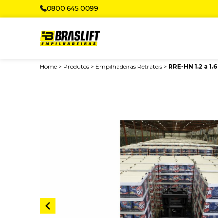
0800 645 0099
Home
>
Produtos
>
Empilhadeiras Retráteis
>
RRE-HN 1.2 a 1.