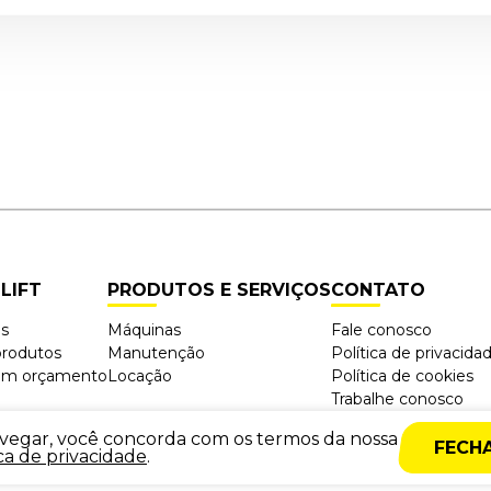
LIFT
PRODUTOS E SERVIÇOS
CONTATO
ós
Máquinas
Fale conosco
produtos
Manutenção
Política de privacida
 um orçamento
Locação
Política de cookies
Trabalhe conosco
vegar, você concorda com os termos da nossa
FECH
ica de privacidade
.
vimento
Agência New Humans
|
Plataforma Add Suite
- Tecnologia e Comunicação para T
Todos os direitos reservados @2024