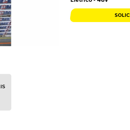
Elétrico - 48V
SOLI
IS