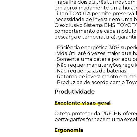
Trabalhe dois ou três turnos com
em aproximadamente uma hora, de
Li-Ion TOYOTA permite preservá-l
necessidade de investir em uma b
O exclusivo Sistema BMS TOYOTA 
comportamento de cada módulo da 
descarga e temperatura), garanti
• Eficiência energética 30% superi
• Vida útil até 4 vezes maior que
• Somente uma bateria por equi
• Não requer manutenções regul
• Não requer salas de baterias
• Retorno de investimento em m
• Produzida de acordo com o Toy
Produtividade
Excelente visão geral
O teto protetor da RRE-HN oferece
porta-garfos fornecem uma excele
Ergonomia